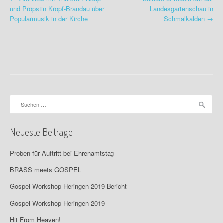
P
und Pröpstin Kropf-Brandau über
Landesgartenschau in
o
Popularmusik in der Kirche
Schmalkalden
→
s
t
n
a
Suchen
v
nach:
i
Neueste Beiträge
g
Proben für Auftritt bei Ehrenamtstag
a
BRASS meets GOSPEL
t
Gospel-Workshop Heringen 2019 Bericht
i
Gospel-Workshop Heringen 2019
o
Hit From Heaven!