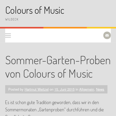
Skip
Colours of Music
to
content
WILDECK
Sommer-Garten-Proben
von Colours of Music
Posted by
Hartmut Weitzel
on
15. Juni 2015
in
Allgemein
,
News
Es ist schon gute Tradition geworden, dass wir in den
Sommermonaten „Gartenproben“ durchführen und die