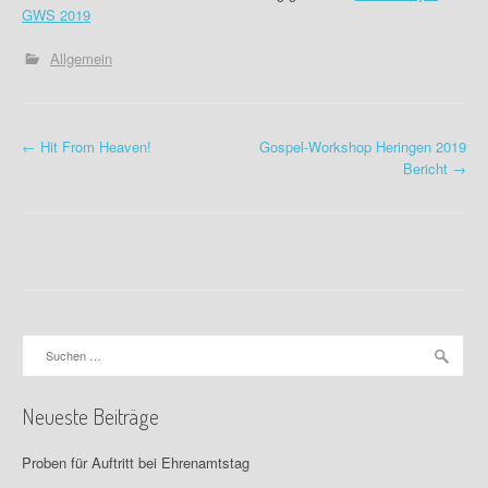
GWS 2019
Allgemein
P
←
Hit From Heaven!
Gospel-Workshop Heringen 2019
Bericht
→
o
s
t
n
a
Suchen
nach:
v
Neueste Beiträge
i
g
Proben für Auftritt bei Ehrenamtstag