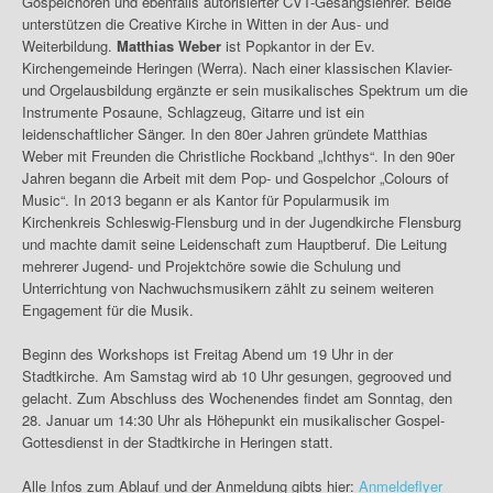
Gospelchören und ebenfalls autorisierter CVT-Gesangslehrer. Beide
unterstützen die Creative Kirche in Witten in der Aus- und
Weiterbildung.
Matthias Weber
ist Popkantor in der Ev.
Kirchengemeinde Heringen (Werra). Nach einer klassischen Klavier-
und Orgelausbildung ergänzte er sein musikalisches Spektrum um die
Instrumente Posaune, Schlagzeug, Gitarre und ist ein
leidenschaftlicher Sänger. In den 80er Jahren gründete Matthias
Weber mit Freunden die Christliche Rockband „Ichthys“. In den 90er
Jahren begann die Arbeit mit dem Pop- und Gospelchor „Colours of
Music“. In 2013 begann er als Kantor für Popularmusik im
Kirchenkreis Schleswig-Flensburg und in der Jugendkirche Flensburg
und machte damit seine Leidenschaft zum Hauptberuf. Die Leitung
mehrerer Jugend- und Projektchöre sowie die Schulung und
Unterrichtung von Nachwuchsmusikern zählt zu seinem weiteren
Engagement für die Musik.
Beginn des Workshops ist Freitag Abend um 19 Uhr in der
Stadtkirche. Am Samstag wird ab 10 Uhr gesungen, gegrooved und
gelacht. Zum Abschluss des Wochenendes findet am Sonntag, den
28. Januar um 14:30 Uhr als Höhepunkt ein musikalischer Gospel-
Gottesdienst in der Stadtkirche in Heringen statt.
Alle Infos zum Ablauf und der Anmeldung gibts hier:
Anmeldeflyer