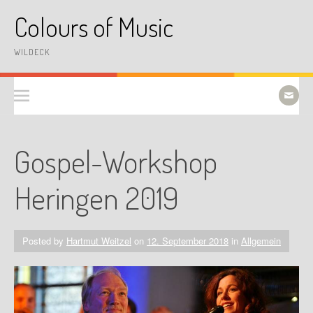
Skip
Colours of Music
to
content
WILDECK
Gospel-Workshop
Heringen 2019
Posted by
Hartmut Weitzel
on
12. September 2018
in
Allgemein