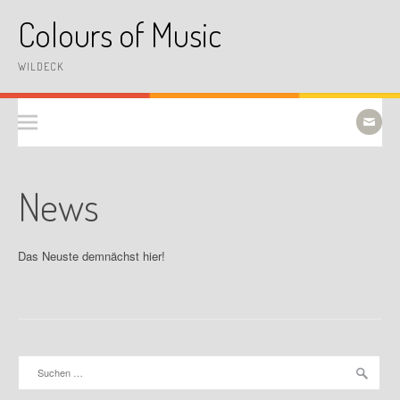
Skip
Colours of Music
to
content
WILDECK
News
Das Neuste demnächst hier!
Suchen
nach: