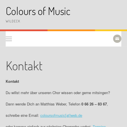
Skip
Colours of Music
to
content
WILDECK
Kontakt
Kontakt
Du willst mehr über unseren Chor wissen oder gerne mitsingen?
Dann wende Dich an Matthias Weber, Telefon
0 66 26 – 83 67
,
schreibe eine Email:
coloursofmusic[at]web.de
oder komme einfach zur nächsten Chorprobe vorbei.
Termine