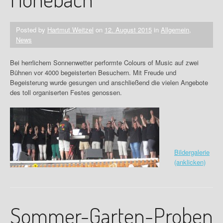
Posted by
Hartmut Weitzel
on
12. August 2015
in
Allgemein
,
News
Bei herrlichem Sonnenwetter performte Colours of Music auf zwei
Bühnen vor 4000 begeisterten Besuchern. Mit Freude und
Begeisterung wurde gesungen und anschließend die vielen Angebote
des toll organiserten Festes genossen.
Bildergalerie
(anklicken)
Sommer-Garten-Proben