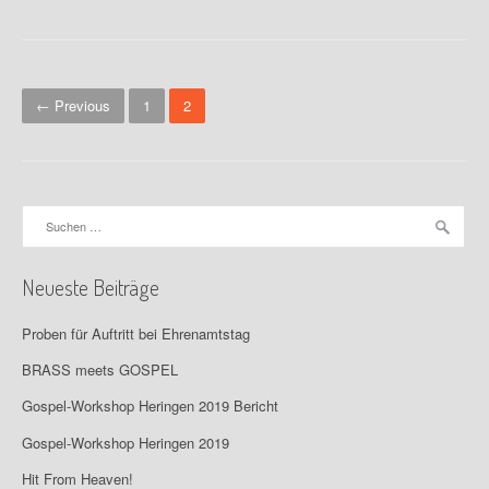
P
← Previous
1
2
o
s
t
Suchen
nach:
s
n
Neueste Beiträge
a
Proben für Auftritt bei Ehrenamtstag
v
BRASS meets GOSPEL
i
Gospel-Workshop Heringen 2019 Bericht
g
Gospel-Workshop Heringen 2019
a
Hit From Heaven!